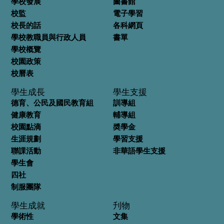
學校發展
圖書館
校監
電子學習
校長的話
各科網頁
學校教職員與行政人員
書單
學校概覽
校園政策
校曆表
學生成長
學生支援
德育、公民及國民教育組
訓導組
健康教育
輔導組
校園點滴
奬學金
生涯規劃
學習支援
聯課活動
非華語學生支援
學生會
四社
制服團隊
學生成就
刋物
學術性
文集