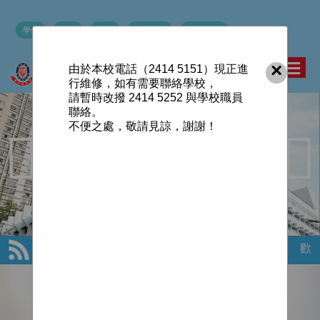
學生
老師
家長
學校網絡
×
由於本校電話（2414 5151）現正進
行維修，如有需要聯絡學校，
請暫時改撥 2414 5252 與學校職員
聯絡。
不便之處，敬請見諒，謝謝！
歡迎來到
重要通告