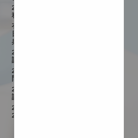
2025-2026 中五升中六補課及暑期課
程安排
有關因紅色暴雨警告取消今日(6月26
日)「中小學制服團隊升旗及步操檢閱
典禮綵排活動」事宜
2025-2026 中一至中五級第二學期考
試對卷日 (6月30日)
2025-2026 中一至中五級特別上課時
間表(適用於6月8 - 12日)
2025-2026 中一至中五級第二學期考
試時間表及範圍
2025-2026 各班上課時間表更新 (4月
27日開始使用)
瀏覽全部