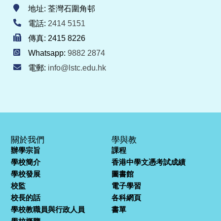
地址: 荃灣石圍角邨
電話:
2414 5151
傳真: 2415 8226
Whatsapp:
9882 2874
電郵:
info@lstc.edu.hk
關於我們
學與教
辦學宗旨
課程
學校簡介
香港中學文憑考試成績
學校發展
圖書館
校監
電子學習
校長的話
各科網頁
學校教職員與行政人員
書單