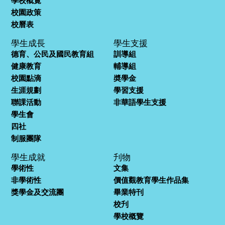
學校概覽
校園政策
校曆表
學生成長
學生支援
德育、公民及國民教育組
訓導組
健康教育
輔導組
校園點滴
奬學金
生涯規劃
學習支援
聯課活動
非華語學生支援
學生會
四社
制服團隊
學生成就
刋物
學術性
文集
非學術性
價值觀教育學生作品集
獎學金及交流團
畢業特刊
校刋
學校概覽