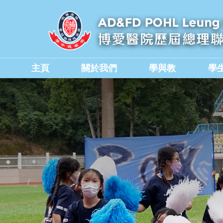
主頁
關於我們
學與教
學
學校教職員與行政人員
香港中學文憑考試成績
德育、公民