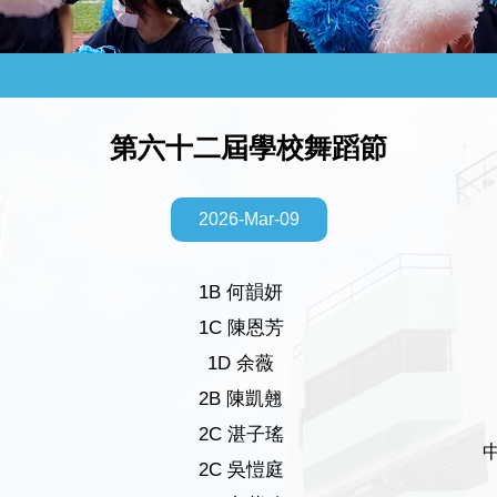
第六十二屆學校舞蹈節
2026-Mar-09
1B 何韻妍
1C 陳恩芳
1D 余薇
2B 陳凱翹
2C 湛子瑤
2C 吳愷庭