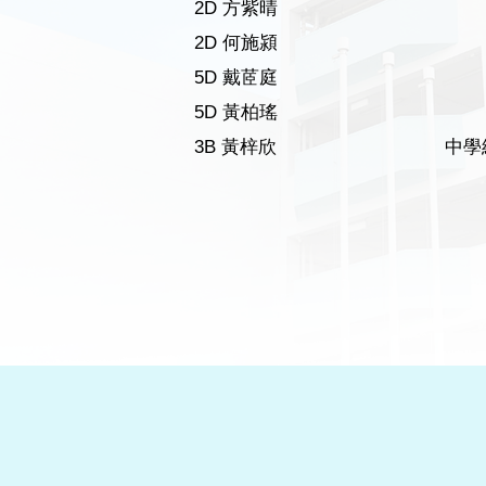
2D 方紫晴
2D 何施潁
5D 戴茝庭
5D 黃柏瑤
3B 黃梓欣
中學