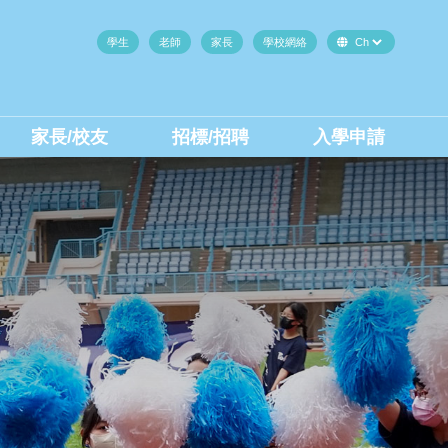
學生
老師
家長
學校網絡
家長/校友
招標/招聘
入學申請
中二至中四插班生(內地生)
中二至中四插班生