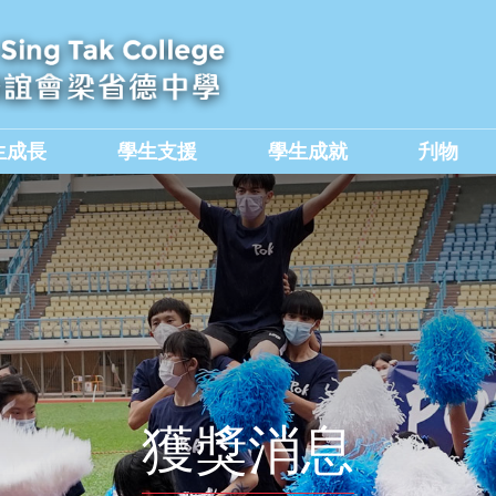
生成長
學生支援
學生成就
刋物
及國民教育組
價值觀教育學生作品集
獲獎消息