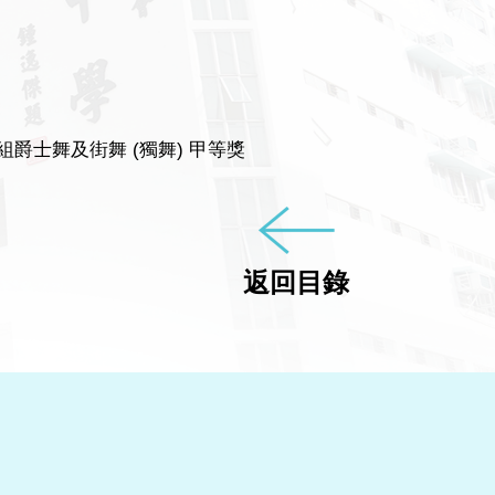
組爵士舞及街舞 (獨舞) 甲等獎
返回目錄