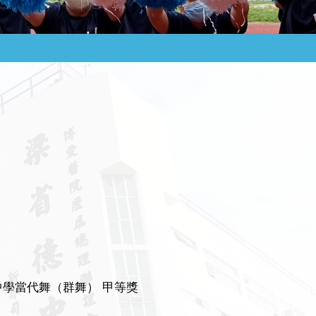
中學當代舞（群舞） 甲等獎