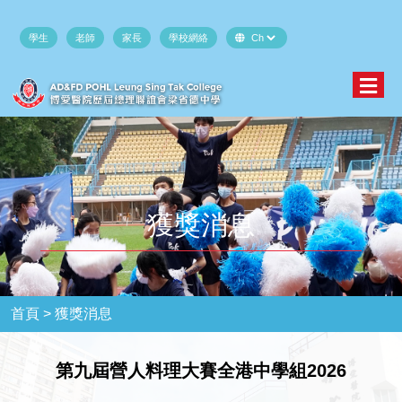
學生
老師
家長
學校網絡
獲獎消息
首頁 >
獲獎消息
第九屆營人料理大賽全港中學組2026