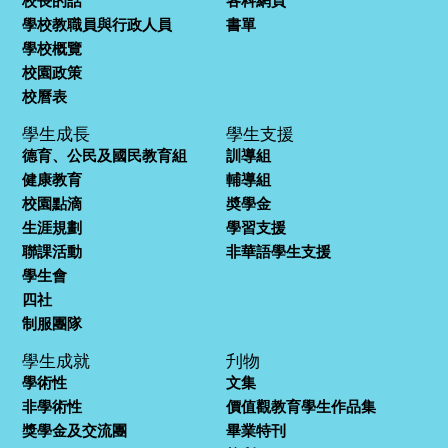
校長的話
各科網頁
學校教職員與行政人員
書單
學校概覽
校園政策
校曆表
學生成長
學生支援
德育、公民及國民教育組
訓導組
健康教育
輔導組
校園點滴
奬學金
生涯規劃
學習支援
聯課活動
非華語學生支援
學生會
四社
制服團隊
學生成就
刋物
學術性
文集
非學術性
價值觀教育學生作品集
獎學金及交流團
畢業特刊