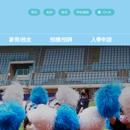
學生
老師
家長
學校網絡
家長/校友
招標/招聘
入學申請
中二至中四插班生(內地生)
中二至中四插班生