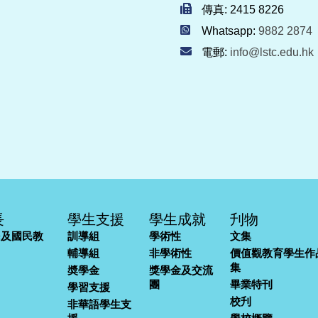
傳真: 2415 8226
Whatsapp:
9882 2874
電郵:
info@lstc.edu.hk
長
學生支援
學生成就
刋物
民及國民教
訓導組
學術性
文集
輔導組
非學術性
價值觀教育學生作
集
奬學金
獎學金及交流
團
畢業特刊
學習支援
校刋
非華語學生支