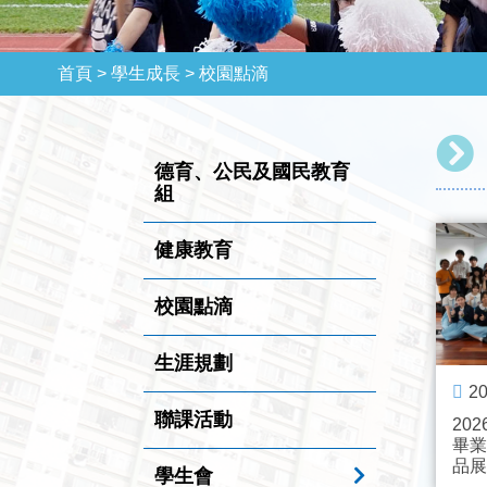
首頁 >
學生成長 >
校園點滴
德育、公民及國民教育
組
健康教育
校園點滴
生涯規劃
20
聯課活動
20
畢業
品展
學生會