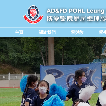
主頁
關於我們
學與教
學
學校教職員與行政人員
香港中學文憑考試成績
德育、公民