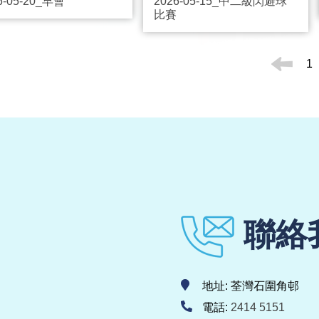
6-05-20_早會
2026-05-15_中二級閃避球
比賽
1
聯絡
地址: 荃灣石圍角邨
電話:
2414 5151