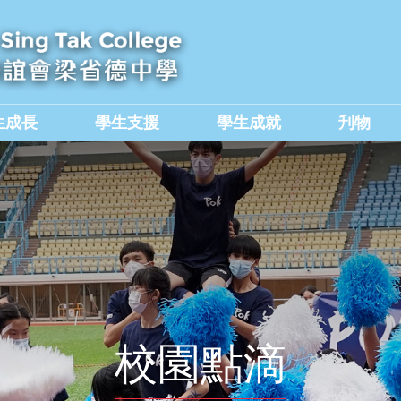
生成長
學生支援
學生成就
刋物
及國民教育組
價值觀教育學生作品集
校園點滴