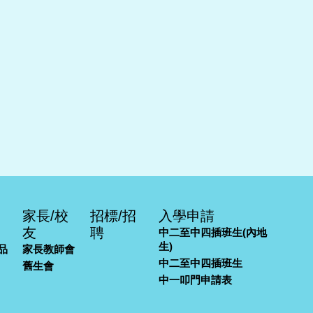
家長/校
招標/招
入學申請
友
聘
中二至中四插班生(內地
生)
品
家長教師會
中二至中四插班生
舊生會
中一叩門申請表