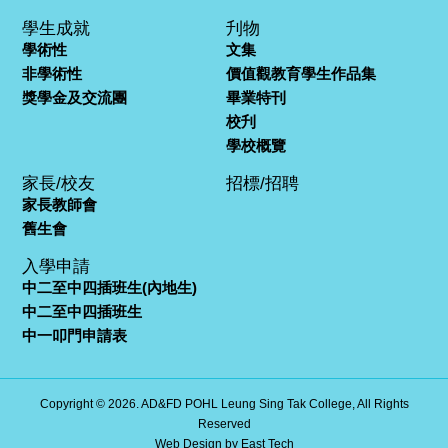
學生成就
刋物
學術性
文集
非學術性
價值觀教育學生作品集
獎學金及交流團
畢業特刊
校刋
學校概覽
家長/校友
招標/招聘
家長教師會
舊生會
入學申請
中二至中四插班生(內地生)
中二至中四插班生
中一叩門申請表
Copyright © 2026. AD&FD POHL Leung Sing Tak College, All Rights
Reserved
Web Design
by
East Tech