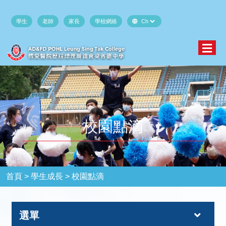
學生
老師
家長
學校網絡
校園點滴
首頁 >
學生成長 >
校園點滴
選單