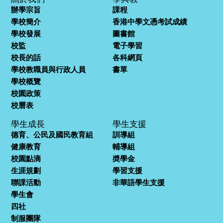
辦學宗旨
課程
學校簡介
香港中學文憑考試成績
學校發展
圖書館
校監
電子學習
校長的話
各科網頁
學校教職員與行政人員
書單
學校概覽
校園政策
校曆表
學生成長
學生支援
德育、公民及國民教育組
訓導組
健康教育
輔導組
校園點滴
奬學金
生涯規劃
學習支援
聯課活動
非華語學生支援
學生會
四社
制服團隊