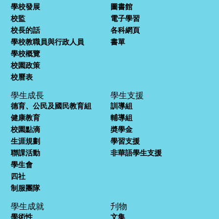
學校發展
圖書館
校監
電子學習
校長的話
各科網頁
學校教職員與行政人員
書單
學校概覽
校園政策
校曆表
學生成長
學生支援
德育、公民及國民教育組
訓導組
健康教育
輔導組
校園點滴
奬學金
生涯規劃
學習支援
聯課活動
非華語學生支援
學生會
四社
制服團隊
學生成就
刋物
學術性
文集