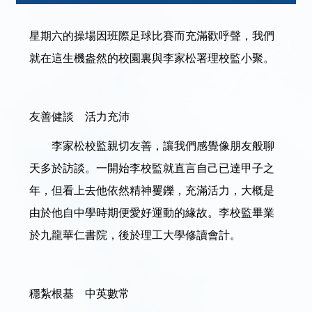
星期六的操場因班際足球比賽而充滿歡呼聲，我們
就在這生機盎然的校園裏與李家松署理校監小聚。
友善健談 活力充沛
李家松校監親切友善，讓我們感覺像朋友般聊
天多於訪談。一開始李校監就直言自己已達甲子之
年，但看上去他依然精神矍鑠，充滿活力，大概是
由於他自中學時期便愛好運動的緣故。李校監畢業
於九龍華仁書院，後於理工大學修讀會計。
穩紮根基 中英數常