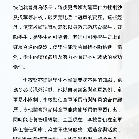
快他就晉身為隊長，隨後更帶領九龍華仁力挫喇沙
及拔萃等名校，破天荒地登上冠軍的寶座。這些經
歷，使李校監認識到老師以身教言教培育學生，鼓
勵學生，是學生的引導者。老師可引導學生走上正
確及合適的路途，使學生能朝著目標不斷邁進。當
然，學生的積極參與及努力不懈是不可或缺的成功
條件。
李校監亦提到學生不僅需要課本裏的知識，還
應多參與課外活動。他以自身曾參與童軍為例，童
軍是小隊制，李校監任童軍隊長時與隊員的合作經
歷，令他體會到參與童軍能夠使隊員們學習付出，
同時能培養管理經驗。直至現在，李校監仍在童軍
隊伍擔任司庫，為童軍總會服務。透過參與活動，