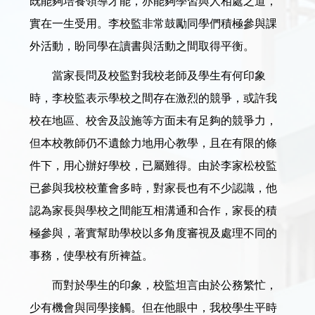
既能夠培養領導才能，亦能夠學習與人相處之道，
實在一生受用。李校監非常鼓勵同學們積極參與課
外活動，盼同學在讀書與活動之間取得平衡。
當家長問及校監對我校老師及學生有何印象
時，李校監表示學校之間存在激烈的競爭，或許我
校在地區、校舍及設施等方面未有足夠的競爭力，
但本校教師仍不遺餘力地用心教學，且在有限的條
件下，用心辦好學校，已屬難得。由於李家松校監
已參與我校校董會多時，對家長也有不少認識，他
認為家長與學校之間能互相溝通和合作，家長的積
極參與，著實幫助學校以多角度審視及處理不同的
事務，使學校有所裨益。
而對於學生的印象，校監坦言由於公務繁忙，
少有機會與同學接觸。但在他眼中，我校學生平時