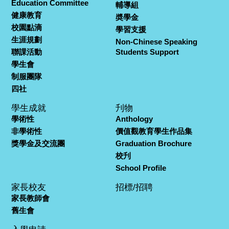
Education Committee
輔導組
健康教育
奬學金
校園點滴
學習支援
生涯規劃
Non-Chinese Speaking
聯課活動
Students Support
學生會
制服團隊
四社
學生成就
刋物
學術性
Anthology
非學術性
價值觀教育學生作品集
獎學金及交流團
Graduation Brochure
校刋
School Profile
家長校友
招標/招聘
家長教師會
舊生會