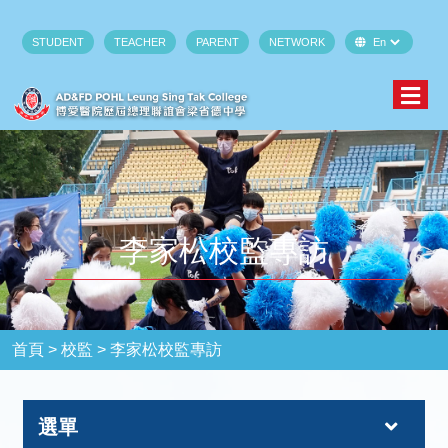
STUDENT
TEACHER
PARENT
NETWORK
李家松校監專訪
首頁 >
校監 >
李家松校監專訪
選單