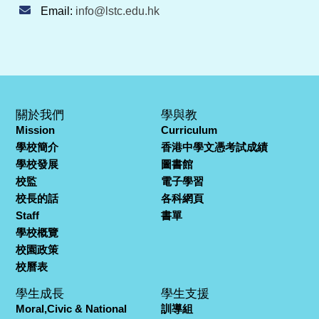
Email:
info@lstc.edu.hk
關於我們
學與教
Mission
Curriculum
學校簡介
香港中學文憑考試成績
學校發展
圖書館
校監
電子學習
校長的話
各科網頁
Staff
書單
學校概覽
校園政策
校曆表
學生成長
學生支援
Moral,Civic & National
訓導組