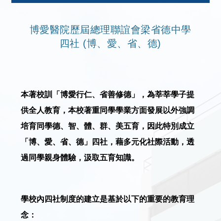
博愛醫院歷屆總理聯誼會梁省德中學
四社 (博、愛、省、德)
本著校訓「博愛行仁、省善修德」，為莘莘學子提
供全人教育，本校著重同學學業方面發展以外強調
培育同學德、智、體、群、美五育，因此特別成立
「博、愛、省、德」四社，藉多元化社際活動，透
過同學親身體驗，汲取五育知識。
學校內四社制度的建立是基於以下的重要的教育理
念：