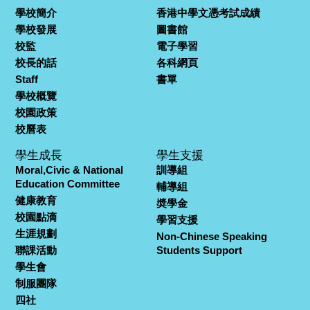
學校簡介
香港中學文憑考試成績
學校發展
圖書館
校監
電子學習
校長的話
各科網頁
Staff
書單
學校概覽
校園政策
校曆表
學生成長
學生支援
Moral,Civic & National
訓導組
Education Committee
輔導組
健康教育
奬學金
校園點滴
學習支援
生涯規劃
Non-Chinese Speaking
聯課活動
Students Support
學生會
制服團隊
四社