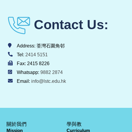
Contact Us:
Address: 荃灣石圍角邨
Tel:
2414 5151
Fax: 2415 8226
Whatsapp:
9882 2874
Email:
info@lstc.edu.hk
關於我們
學與教
Mission
Curriculum