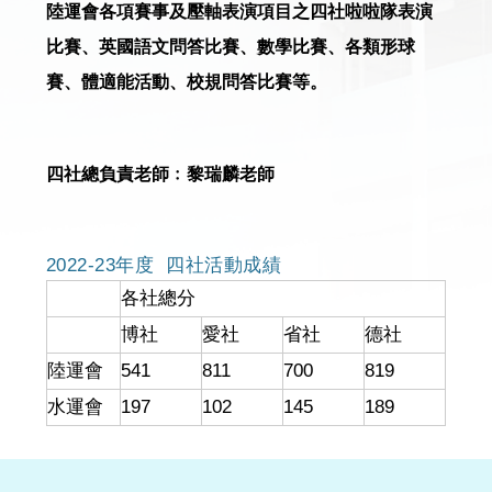
陸運會各項賽事及壓軸表演項目之四社啦啦隊表演
比賽、英國語文問答比賽、數學比賽、各類形球
賽、體適能活動、校規問答比賽等。
四社總負責老師﹕黎瑞麟老師
2022-23年度 四社活動成績
各社總分
博社
愛社
省社
德社
陸運會
541
811
700
819
水運會
197
102
145
189