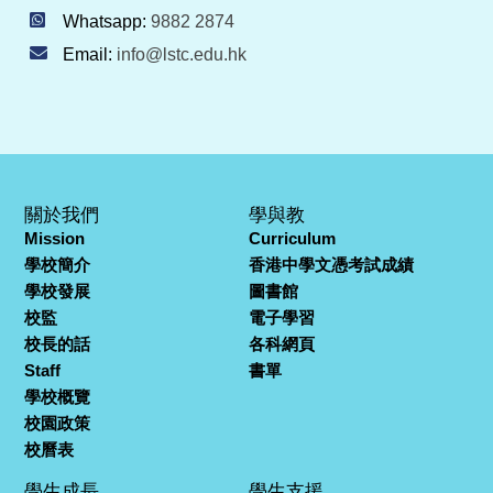
Whatsapp:
9882 2874
Email:
info@lstc.edu.hk
關於我們
學與教
Mission
Curriculum
學校簡介
香港中學文憑考試成績
學校發展
圖書館
校監
電子學習
校長的話
各科網頁
Staff
書單
學校概覽
校園政策
校曆表
學生成長
學生支援