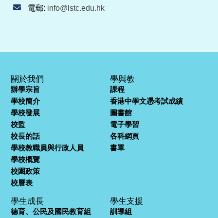
電郵:
info@lstc.edu.hk
關於我們
學與教
辦學宗旨
課程
學校簡介
香港中學文憑考試成績
學校發展
圖書館
校監
電子學習
校長的話
各科網頁
學校教職員與行政人員
書單
學校概覽
校園政策
校曆表
學生成長
學生支援
德育、公民及國民教育組
訓導組