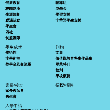
健康教育
輔導組
校園點滴
奬學金
生涯規劃
學習支援
聯課活動
非華語學生支援
學生會
四社
制服團隊
學生成就
刋物
學術性
文集
非學術性
價值觀教育學生作品集
獎學金及交流團
畢業特刊
校刋
學校概覽
家長/校友
招標/招聘
家長教師會
舊生會
入學申請