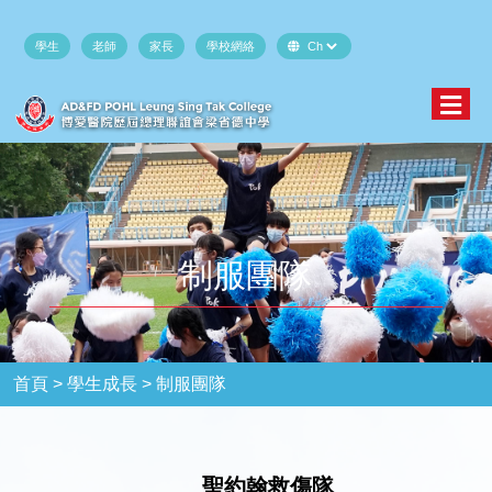
學生
老師
家長
學校網絡
制服團隊
首頁 >
學生成長 >
制服團隊
聖約翰救傷隊