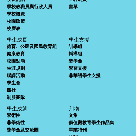
學校教職員與行政人員
書單
學校概覽
校園政策
校曆表
學生成長
學生支援
德育、公民及國民教育組
訓導組
健康教育
輔導組
校園點滴
奬學金
生涯規劃
學習支援
聯課活動
非華語學生支援
學生會
四社
制服團隊
學生成就
刋物
學術性
文集
非學術性
價值觀教育學生作品集
獎學金及交流團
畢業特刊