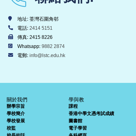
地址: 荃灣石圍角邨
電話:
2414 5151
傳真: 2415 8226
Whatsapp:
9882 2874
電郵:
info@lstc.edu.hk
關於我們
學與教
辦學宗旨
課程
學校簡介
香港中學文憑考試成績
學校發展
圖書館
校監
電子學習
校長的話
各科網頁