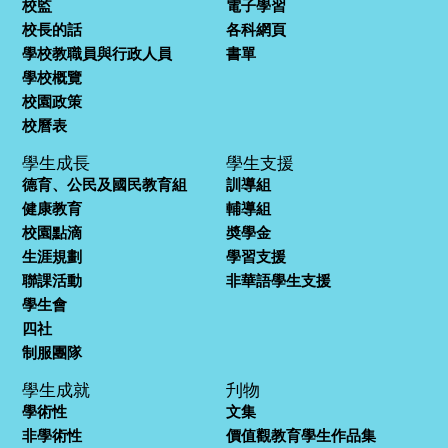
校監
電子學習
校長的話
各科網頁
學校教職員與行政人員
書單
學校概覽
校園政策
校曆表
學生成長
學生支援
德育、公民及國民教育組
訓導組
健康教育
輔導組
校園點滴
奬學金
生涯規劃
學習支援
聯課活動
非華語學生支援
學生會
四社
制服團隊
學生成就
刋物
學術性
文集
非學術性
價值觀教育學生作品集