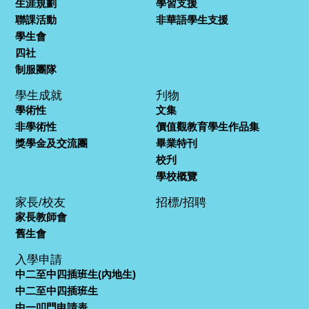
生涯規劃
學習支援
聯課活動
非華語學生支援
學生會
四社
制服團隊
學生成就
刋物
學術性
文集
非學術性
價值觀教育學生作品集
獎學金及交流團
畢業特刊
校刋
學校概覽
家長/校友
招標/招聘
家長教師會
舊生會
入學申請
中二至中四插班生(內地生)
中二至中四插班生
中一叩門申請表