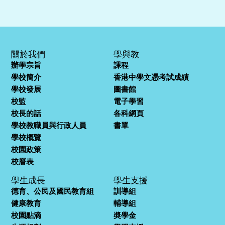
關於我們
學與教
辦學宗旨
課程
學校簡介
香港中學文憑考試成績
學校發展
圖書館
校監
電子學習
校長的話
各科網頁
學校教職員與行政人員
書單
學校概覽
校園政策
校曆表
學生成長
學生支援
德育、公民及國民教育組
訓導組
健康教育
輔導組
校園點滴
奬學金