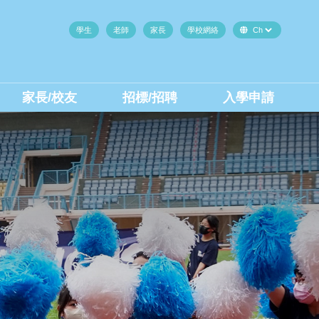
學生
老師
家長
學校網絡
家長/校友
招標/招聘
入學申請
中二至中四插班生(內地生)
中二至中四插班生