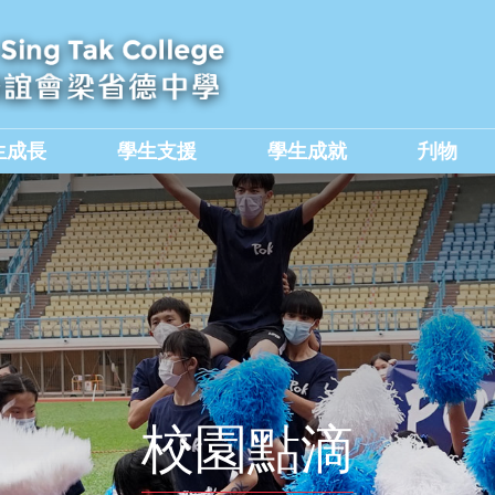
生成長
學生支援
學生成就
刋物
及國民教育組
價值觀教育學生作品集
校園點滴