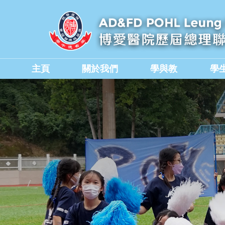
主頁
關於我們
學與教
學
學校教職員與行政人員
香港中學文憑考試成績
德育、公民