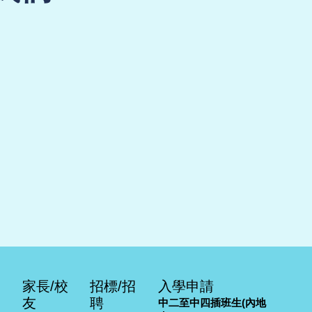
家長/校
招標/招
入學申請
友
聘
中二至中四插班生(內地