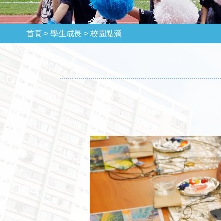
首頁 >
學生成長 >
校園點滴