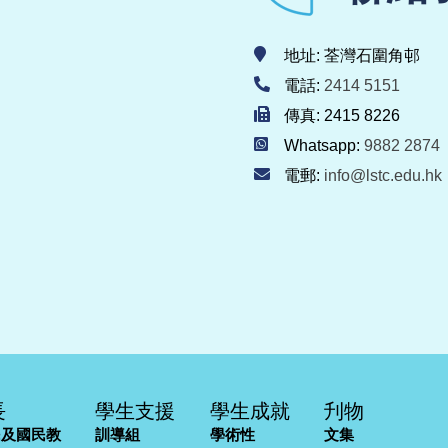
地址: 荃灣石圍角邨
電話:
2414 5151
傳真: 2415 8226
Whatsapp:
9882 2874
電郵:
info@lstc.edu.hk
長
學生支援
學生成就
刋物
民及國民教
訓導組
學術性
文集