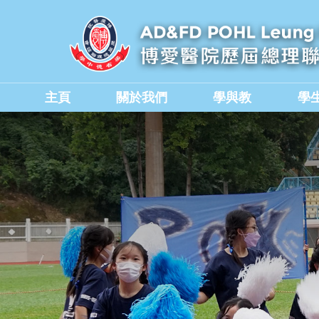
主頁
關於我們
學與教
學
學校教職員與行政人員
香港中學文憑考試成績
德育、公民