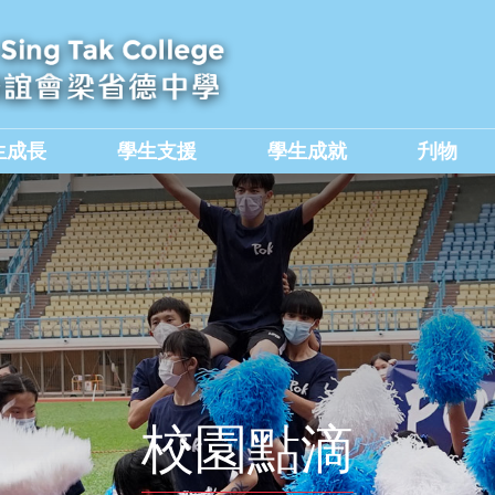
生成長
學生支援
學生成就
刋物
及國民教育組
價值觀教育學生作品集
校園點滴