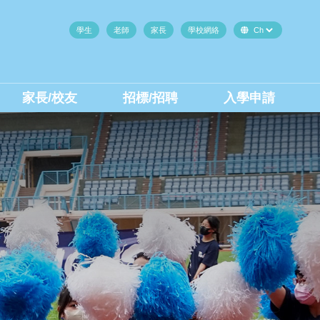
學生
老師
家長
學校網絡
家長/校友
招標/招聘
入學申請
中二至中四插班生(內地生)
中二至中四插班生