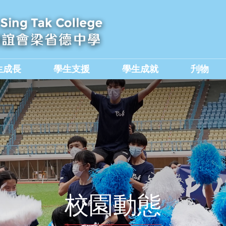
生成長
學生支援
學生成就
刋物
及國民教育組
價值觀教育學生作品集
校園動態