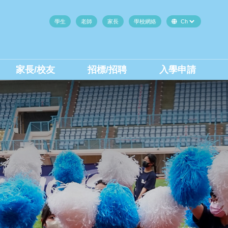
學生
老師
家長
學校網絡
家長/校友
招標/招聘
入學申請
中二至中四插班生(內地生)
中二至中四插班生