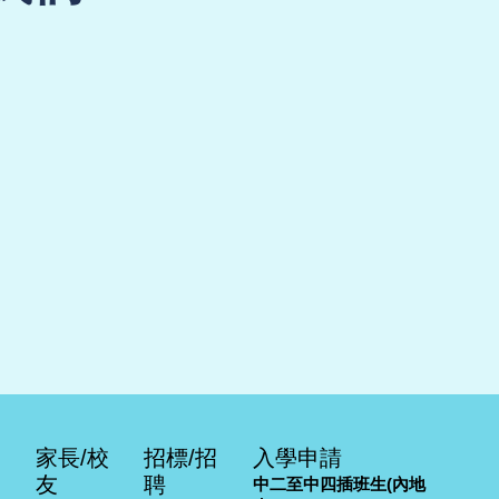
家長/校
招標/招
入學申請
友
聘
中二至中四插班生(內地