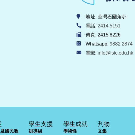
地址: 荃灣石圍角邨
電話:
2414 5151
傳真: 2415 8226
Whatsapp:
9882 2874
電郵:
info@lstc.edu.hk
長
學生支援
學生成就
刋物
民及國民教
訓導組
學術性
文集