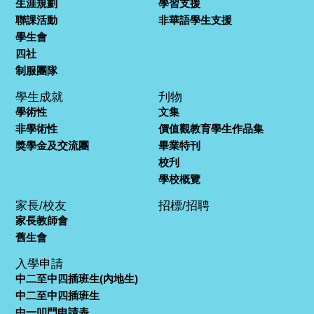
生涯規劃
學習支援
聯課活動
非華語學生支援
學生會
四社
制服團隊
學生成就
刋物
學術性
文集
非學術性
價值觀教育學生作品集
獎學金及交流團
畢業特刊
校刋
學校概覽
家長/校友
招標/招聘
家長教師會
舊生會
入學申請
中二至中四插班生(內地生)
中二至中四插班生
中一叩門申請表