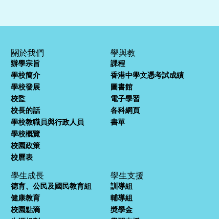
關於我們
學與教
辦學宗旨
課程
學校簡介
香港中學文憑考試成績
學校發展
圖書館
校監
電子學習
校長的話
各科網頁
學校教職員與行政人員
書單
學校概覽
校園政策
校曆表
學生成長
學生支援
德育、公民及國民教育組
訓導組
健康教育
輔導組
校園點滴
奬學金