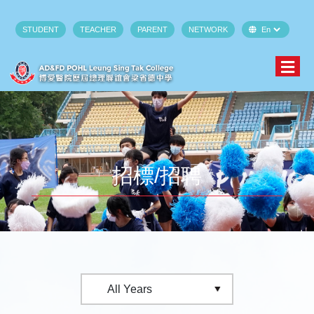
STUDENT
TEACHER
PARENT
NETWORK
招標/招聘