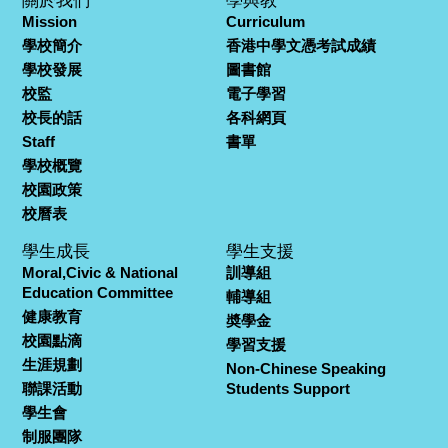
Mission
Curriculum
學校簡介
香港中學文憑考試成績
學校發展
圖書館
校監
電子學習
校長的話
各科網頁
Staff
書單
學校概覽
校園政策
校曆表
學生成長
學生支援
Moral,Civic & National
訓導組
Education Committee
輔導組
健康教育
奬學金
校園點滴
學習支援
生涯規劃
Non-Chinese Speaking
聯課活動
Students Support
學生會
制服團隊