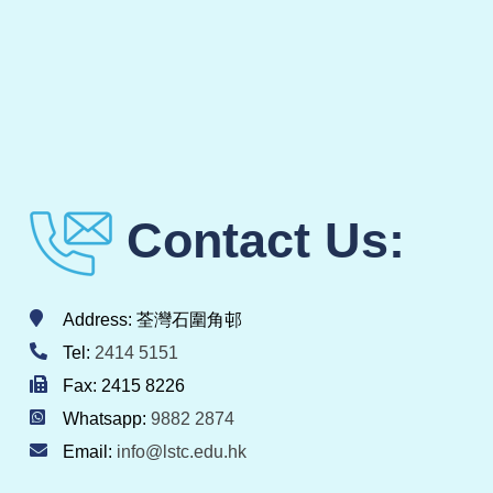
Contact Us:
Address: 荃灣石圍角邨
Tel:
2414 5151
Fax: 2415 8226
Whatsapp:
9882 2874
Email:
info@lstc.edu.hk